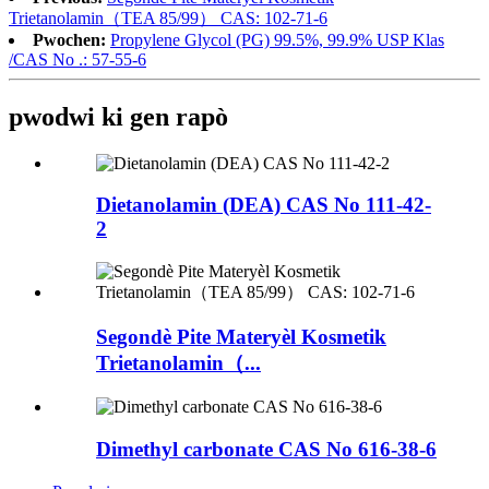
Trietanolamin（TEA 85/99） CAS: 102-71-6
Pwochen:
Propylene Glycol (PG) 99.5%, 99.9% USP Klas
/CAS No .: 57-55-6
pwodwi ki gen rapò
Dietanolamin (DEA) CAS No 111-42-
2
Segondè Pite Materyèl Kosmetik
Trietanolamin（...
Dimethyl carbonate CAS No 616-38-6