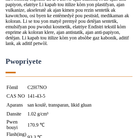
papiyon, elatriye Li kapab tou itilize kòm yon plastifyan, ajan
vulkanize, akseleratè ak ajan kimen pou rezin sentetik ak
kawotchou, osi byen ke entèmedyè pou pestisid, medikaman ak
koloran. Li se tou yon matyè premyè pou detèjan sentetik,
emulsifyan pou pwodui kosmetik, elatriye Endistri tekstil kòm
enprime ak koloran klere, ajan antistatik, ajan anti-papiyon,
detèjan. Li kapab tou itilize kòm yon absòbe gaz kabonik, aditif
lank, ak aditif petwòl.
Pwopriyete
Fòmil
C2H7NO
CAS NO
141-43-5
Aparans
san koulè, transparan, likid gluan
Dansite
1.02 g/cm³
Pwen
170.9 ℃
bouyi
Flash(ing)
93.3 ℃