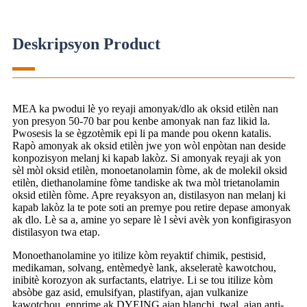
Deskripsyon Product
MEA ka pwodui lè yo reyaji amonyak/dlo ak oksid etilèn nan
yon presyon 50-70 bar pou kenbe amonyak nan faz likid la.
Pwosesis la se ègzotèmik epi li pa mande pou okenn katalis.
Rapò amonyak ak oksid etilèn jwe yon wòl enpòtan nan deside
konpozisyon melanj ki kapab lakòz. Si amonyak reyaji ak yon
sèl mòl oksid etilèn, monoetanolamin fòme, ak de molekil oksid
etilèn, diethanolamine fòme tandiske ak twa mòl trietanolamin
oksid etilèn fòme. Apre reyaksyon an, distilasyon nan melanj ki
kapab lakòz la te pote soti an premye pou retire depase amonyak
ak dlo. Lè sa a, amine yo separe lè l sèvi avèk yon konfigirasyon
distilasyon twa etap.
Monoethanolamine yo itilize kòm reyaktif chimik, pestisid,
medikaman, solvang, entèmedyè lank, akseleratè kawotchou,
inibitè korozyon ak surfactants, elatriye. Li se tou itilize kòm
absòbe gaz asid, emulsifyan, plastifyan, ajan vulkanize
kawotchou, enprime ak DYEING ajan blanchi, twal. ajan anti-