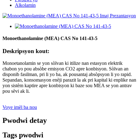
Alkolamin
Monoethanolamine (MEA) CAS No 141-43-5
Deskripsyon kout:
Monoetanolamin se yon sòlvan ki itilize nan estasyon elektrik
chabon yo pou absòbe emisyon CO2 apre konbisyon. Sòlvan an
disponib fasilman, pri li yo ba, ak pousantaj absòpsyon li yo rapid.
Sepandan, konsomasyon enèji parazit la ak pri kapital ki enplike nan
yon sistèm kaptire apre konbisyon ki baze sou MEA se yon antrav
pou sèvi ak li.
Voye imèl ba nou
Pwodwi detay
Tags pwodwi