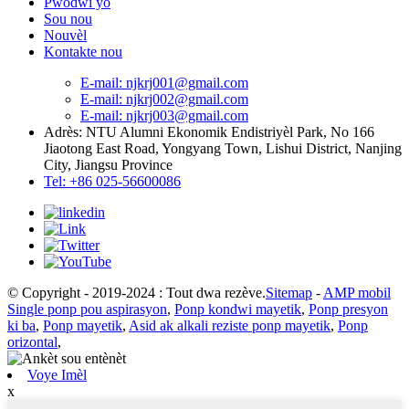
Pwodwi yo
Sou nou
Nouvèl
Kontakte nou
E-mail: njkrj001@gmail.com
E-mail: njkrj002@gmail.com
E-mail: njkrj003@gmail.com
Adrès: NTU Alumni Ekonomik Endistriyèl Park, No 166
Jiaotong East Road, Yongyang Town, Lishui District, Nanjing
City, Jiangsu Province
Tel: +86 025-56600086
© Copyright - 2019-2024 : Tout dwa rezève.
Sitemap
-
AMP mobil
Single ponp pou aspirasyon
,
Ponp kondwi mayetik
,
Ponp presyon
ki ba
,
Ponp mayetik
,
Asid ak alkali reziste ponp mayetik
,
Ponp
orizontal
,
Voye Imèl
x