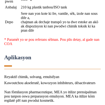
pwen
Anbalaj
210 kg plastik tanbou/ISO tank
Sere nan yon kote ki fre, vantile, sèk, izole nan sous
dife a,
Depo
chajman ak dechaje transpò yo ta dwe estoke an akò
ak dispozisyon ki nan pwodwi chimik toksik ki ka
pran dife
* Paramèt yo se pou referans sèlman. Pou plis detay, al gade nan
COA
Aplikasyon
Reyaktif chimik, solvang, emulsifyan
Kawoutchou akseleratè, kowozyon inhibiteurs, désactivateurs
Nan fòmilasyon pharmaceutique, MEA yo itilize prensipalman
pou tanpon oswa preparasyon emulsyon. MEA ka itilize kòm
regilatè pH nan pwodui kosmetik.