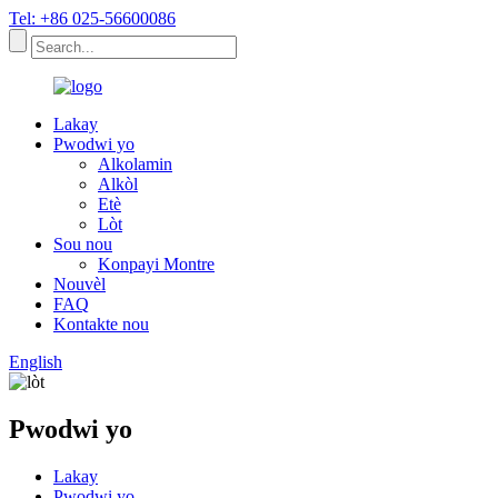
Tel: +86 025-56600086
Lakay
Pwodwi yo
Alkolamin
Alkòl
Etè
Lòt
Sou nou
Konpayi Montre
Nouvèl
FAQ
Kontakte nou
English
Pwodwi yo
Lakay
Pwodwi yo