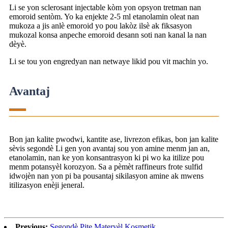
Li se yon sclerosant injectable kòm yon opsyon tretman nan
emoroid sentòm. Yo ka enjekte 2-5 ml etanolamin oleat nan
mukoza a jis anlè emoroid yo pou lakòz ilsè ak fiksasyon
mukozal konsa anpeche emoroid desann soti nan kanal la nan
dèyè.
Li se tou yon engredyan nan netwaye likid pou vit machin yo.
Avantaj
Bon jan kalite pwodwi, kantite ase, livrezon efikas, bon jan kalite
sèvis segondè Li gen yon avantaj sou yon amine menm jan an,
etanolamin, nan ke yon konsantrasyon ki pi wo ka itilize pou
menm potansyèl korozyon. Sa a pèmèt raffineurs frote sulfid
idwojèn nan yon pi ba pousantaj sikilasyon amine ak mwens
itilizasyon enèji jeneral.
Previous:
Segondè Pite Materyèl Kosmetik