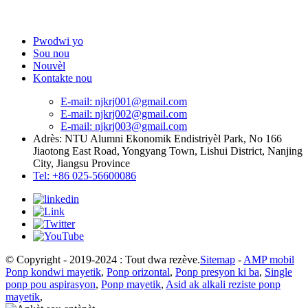
Pwodwi yo
Sou nou
Nouvèl
Kontakte nou
E-mail: njkrj001@gmail.com
E-mail: njkrj002@gmail.com
E-mail: njkrj003@gmail.com
Adrès: NTU Alumni Ekonomik Endistriyèl Park, No 166
Jiaotong East Road, Yongyang Town, Lishui District, Nanjing
City, Jiangsu Province
Tel: +86 025-56600086
© Copyright - 2019-2024 : Tout dwa rezève.
Sitemap
-
AMP mobil
Ponp kondwi mayetik
,
Ponp orizontal
,
Ponp presyon ki ba
,
Single
ponp pou aspirasyon
,
Ponp mayetik
,
Asid ak alkali reziste ponp
mayetik
,