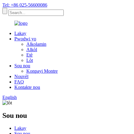
Tel: +86 025-56600086
Lakay
Pwodwi yo
Alkolamin
Alkòl
Etè
Lòt
Sou nou
Konpayi Montre
Nouvèl
FAQ
Kontakte nou
English
Sou nou
Lakay
Sou nou