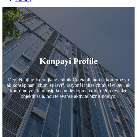
Konpayi Profile
Depi Nanjing Kerunjiang chimik Co etabli, nou te konfòme yo
ak konsèp nan "chimi se lavi", rasyonèl itilize chimi sèvi lavi, ak
konfòme yo ak prensip la nan devlopman dirab. Pou reyalize
objektif sa a, nou te avanse aktivite biznis nou yo.