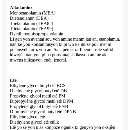
Alkolamin:
Monoetanolamin (MEA)
Dietanolamin (DEA)
Trietanolamin (TEA85)
Trietanolamin (TEA99)
Dyetil monoisopropanolamin
Li gen yon avantaj sou yon amine menm jan an, etanolamin,
nan ke yon konsantrasyon ki pi wo ka itilize pou menm
potansyèl korozyon an. Sa a pèmèt raffineurs frote sulfid
idwojèn nan yon pi ba pousantaj sikilasyon amine ak
mwens itilizasyon enèji jeneral.
Etè
:
Ethylene glycol butyl etè BCS
Diethylene glycol butyl etè DB
Propylène glycol metil etè PM
Dipropylène glycol metil etè DPM
Propylene glycol butyl etè PNB
Dipropylène glycol butyl etè DPNB
Ethylene glycol etè
Diethylene glycol etè etilik
Etè yo se yon klas konpoze òganik ki genyen yon oksijèn