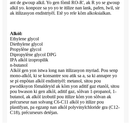
ant de gwoup alkil. Yo gen fòmil RO-R', ak R yo se gwoup
alkil yo. konpoze sa yo yo te itilize nan lank, pafen, lwil, sir
ak itilizasyon endistriyèl. Etè yo rele kòm alkoksialkan.
Alkòl:
Ethylene glycol
Diethylene glycol
Propylène glycol
Dipropylène glycol DPG
IPA alkòl izopropilik
n-butanol
Alkòl gen yon istwa long nan itilizasyon myriad. Pou senp
mono-alkòl, ki se konsantre sou atik sa a, sa ki annapre yo
se pi enpòtan alkòl endistriyèl: metanol, sitou pou
pwodiksyon fòmaldeyid ak kòm yon aditif gaz etanòl, sitou
pou bwason ki gen alkòl, aditif gaz, sòlvan 1-propanol, 1-
butanol, ak alkòl izobutil pou itilize kòm yon sòlvan ak
précurseur nan solvang C6-C11 alkòl yo itilize pou
plastifyan, pa egzanp nan alkòl polyvinylchloride gra (C12-
C18), précurseurs detèjan.