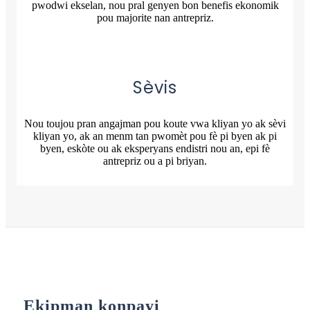
pwodwi ekselan, nou pral genyen bon benefis ekonomik
pou majorite nan antrepriz.
Sèvis
Nou toujou pran angajman pou koute vwa kliyan yo ak sèvi
kliyan yo, ak an menm tan pwomèt pou fè pi byen ak pi
byen, eskòte ou ak eksperyans endistri nou an, epi fè
antrepriz ou a pi briyan.
Ekipman konpayi