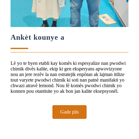
Ankèt kounye a
Lè yo te byen etabli kay komès ki espesyalize nan pwodwi
chimik divès kalite, ekip ki gen eksperyans apwovizyone
nou an jere rezèv la nan estratejik enpòtan ak lajman itilize
tout varyete pwodwi chimik ki soti nan patnè manifakti yo
chwazi atravè lemond. Nou fè komès pwodwi chimik yo
konnen pou otantisite yo ak bon jan kalite eksepsyonèl.
Gade plis