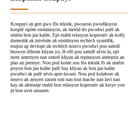
Konpayi an gen gwo fòs teknik, pwosesis pwodiksyon
konplè sipòte enstalasyon, ak metòd tès pwodwi pafè ak
sistèm bon jan kalite. Epi etabli relasyon koperativ ak kolèj
domestik ak inivèsite ak enstitisyon rechèch syantifik,
toujou ap devlope ak rechèch nouvo pwodwi pou satisfè
bezwen diferan kliyan yo, fè efò pou satisfè sèvis la, epi
mete antretyen nan enterè kliyan ak repitasyon antrepriz an
plas an premye. Nou pral konte sou fòs teknik fò ak sistèm
jesyon bon jan kalite pafè bay kliyan ak bon jan kalite
pwodwi ak pafè sèvis apre-lavant. Nou pral kolabore ak
nouvo ak ansyen zanmi soti nan tout mache nan lavi nan
kay ak aletranje etabli bon relasyon koperativ ak kreye yon
pi bon avni ansanm.