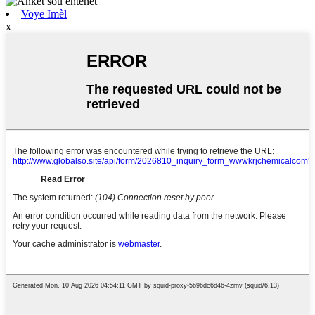
Voye Imèl
x